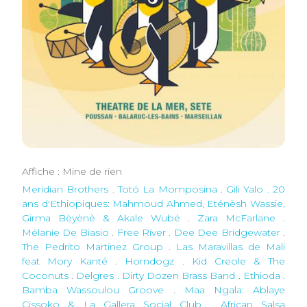
Affiche : Mine de rien
Meridian Brothers . Totó La Momposina
.
Gili Yalo . 20
ans d'Ethiopiques: Mahmoud Ahmed, Eténèsh Wassie,
Girma Bèyènè & Akale Wubé
.
Zara McFarlane .
Mélanie De Biasio
.
Free River . Dee Dee Bridgewater
.
The Pedrito Martinez Group . Las Maravillas de Mali
feat Mory Kanté
.
Horndogz . Kid Creole & The
Coconuts
.
Delgres . Dirty Dozen Brass Band
.
Ethioda .
Bamba Wassoulou Groove
.
Maa Ngala: Ablaye
Cissoko & La Gallera Social Club . African Salsa