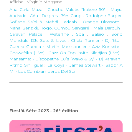
Affiche : Virginie Morgand
Ana Carla Maza . Chucho Valdès "Irakere 50"
.
Mayra
Andrade . Céu
.
Delgres . 79rs Gang
.
Rodolphe Burger,
Sofiane Saidi & Mehdi Haddab . Orange Blossom
.
Nana Benz du Togo. Oumou Sangaré
.
Maia Barouh .
Caravan Palace
.
Waterline . Soa
.
Balaio
.
Sono
Mondiale DJs Sets & Lives
:
Cheb Runner • Dj Ritu •
Guedra Guedra • Martin Meissonnier • Aziz Konkrite •
Gnawafrika (Live) • Jazz On Top invite Kiledjian (Live) •
Mansamat • Discopathe DJ’s (Wayo & Sy) • Dj Karavan
.
Ritmo Sin Igual
:
La Coya • James Stewart • Sabor A
Mi • Los Cumbiamberos Del Sur
Fiest'A Sète 2023 - 26° édition