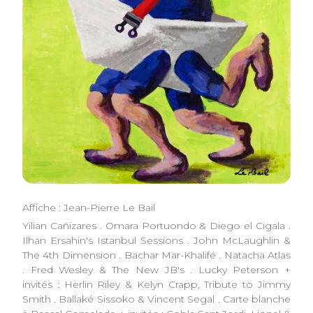
Affiche : Jean-Pierre Le Bail
Yilian Cañizares . Omara Portuondo & Diego el Cigala .
Ilhan Ersahin's Istanbul Sessions . John McLaughlin &
The 4th Dimension . Bachar Mar-Khalifé . Natacha Atlas
. Fred Wesley & The New JB's . Lucky Peterson +
invités : Herlin Riley & Kelyn Crapp, Tribute to Jimmy
Smith . Ballaké Sissoko & Vincent Segal . Carte blanche