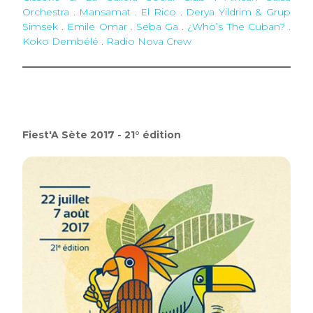
Orchestra
.
Mansamat . El Rico
.
Derya Yildrim & Grup
Simsek
.
Emile Omar . Seba Ga
.
¿Who’s The Cuban? .
Koko Dembélé
.
Radio Nova Crew
Fiest'A Sète 2017 - 21° édition