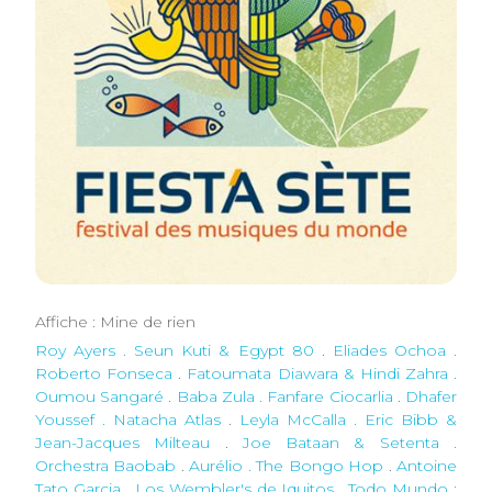
Affiche : Mine de rien
Roy Ayers . Seun Kuti & Egypt 80
.
Eliades Ochoa .
Roberto Fonseca
.
Fatoumata Diawara & Hindi Zahra .
Oumou Sangaré
.
Baba Zula . Fanfare Ciocarlia
.
Dhafer
Youssef . Natacha Atlas
.
Leyla McCalla . Eric Bibb &
Jean-Jacques Milteau
.
Joe Bataan & Setenta .
Orchestra Baobab
.
Aurélio . The Bongo Hop
.
Antoine
Tato Garcia . Los Wembler's de Iquitos
.
Todo Mundo :