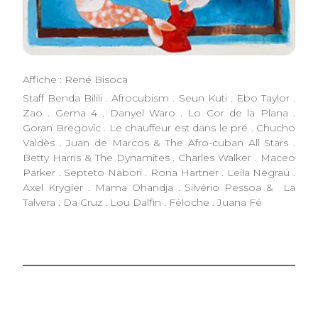
Affiche : René Bisoca
Staff Benda Bilili . Afrocubism . Seun Kuti . Ebo Taylor .
Zao . Gema 4 . Danyel Waro . Lo Cor de la Plana .
Goran Bregovic . Le chauffeur est dans le pré . Chucho
Valdès . Juan de Marcos & The Afro-cuban All Stars .
Betty Harris & The Dynamites . Charles Walker . Maceo
Parker . Septeto Nabori . Rona Hartner . Leila Negrau .
Axel Krygier . Mama Ohandja . Silvério Pessoa & La
Talvera . Da Cruz . Lou Dalfin . Féloche . Juana Fé