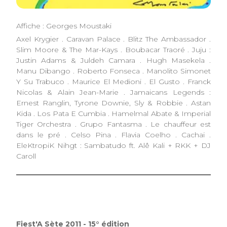
Affiche : Georges Moustaki
Axel Krygier . Caravan Palace . Blitz The Ambassador .
Slim Moore & The Mar-Kays . Boubacar Traoré . Juju :
Justin Adams & Juldeh Camara . Hugh Masekela .
Manu Dibango . Roberto Fonseca . Manolito Simonet
Y Su Trabuco . Maurice El Medioni . El Gusto . Franck
Nicolas & Alain Jean-Marie . Jamaicans Legends :
Ernest Ranglin, Tyrone Downie, Sly & Robbie . Astan
Kida . Los Pata E Cumbia . Hamelmal Abate & Imperial
Tiger Orchestra . Grupo Fantasma . Le chauffeur est
dans le pré . Celso Pina . Flavia Coelho . Cachai .
EleKtropiK Nihgt : Sambatudo ft. Alê Kali + RKK + DJ
Caroll
Fiest'A Sète 2011 - 15° édition