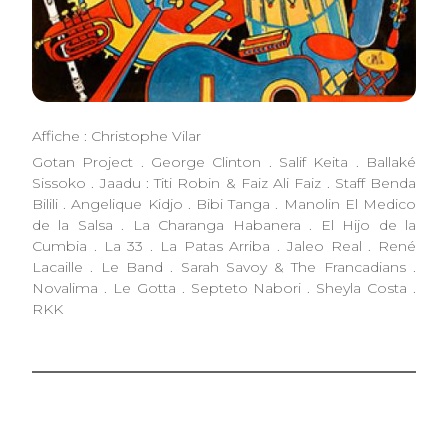
Affiche : Christophe Vilar
Gotan Project . George Clinton . Salif Keita . Ballaké
Sissoko . Jaadu : Titi Robin & Faiz Ali Faiz . Staff Benda
Bilili . Angelique Kidjo . Bibi Tanga . Manolin El Medico
de la Salsa . La Charanga Habanera . El Hijo de la
Cumbia . La 33 . La Patas Arriba . Jaleo Real . René
Lacaille . Le Band . Sarah Savoy & The Francadians .
Novalima . Le Gotta . Septeto Nabori . Sheyla Costa .
RKK