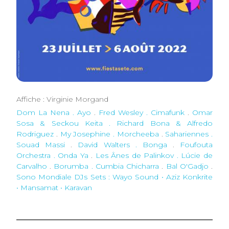
Affiche : Virginie Morgand
Dom La Nena . Ayo
.
Fred Wesley . Cimafunk
.
Omar
Sosa & Seckou Keita . Richard Bona & Alfredo
Rodriguez
.
My Josephine . Morcheeba
.
Sahariennes .
Souad Massi
.
David Walters . Bonga
.
Foufouta
Orchestra . Onda Ya
.
Les Ânes de Palinkov . Lúcie de
Carvalho
.
Borumba . Cumbia Chicharra
.
Bal O'Gadjo
.
Sono Mondiale DJs Sets : Wayo Sound • Aziz Konkrite
• Mansamat • Karavan