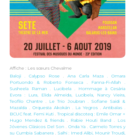
Affiche : Les sœurs Chevalme
Baloji . Calypso Rose
.
Ana Carla Maza . Omara
Portuondo & Roberto Fonseca
.
Fanna-Fi-Allah .
Susheela Raman
.
Lucibela . Hommage à Cesária
Evora : Lura, Elida Almeida, Lucibela, Nancy Vieira,
Teofilo Chantre
.
Le Trio Joubran . Sofiane Saidi &
Mazalda
.
Orquesta Akokán . La Yegros
.
Antibalas .
BCUC feat. Femi Kuti
.
Tropical discoteq : Emile Omar +
Hugo Mendez & friends
.
Rabie Houti Band . Los
Jóvenes Clásicos Del Son
.
Onda Ya . Carmelo Torres y
su Cumbia Sabanera
.
Salhi : Imed Alibi, Mounir Troudi,