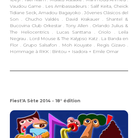
Vaudou Game . Les Ambassadeurs : Salif Keita, Cheick
Tidiane Seck, Amadou Bagayoko . Jóvenes Clásicos del
Son . Chucho Valdés . David Krakauer . Shantel &
Bucovina Club Orkestar . Tony Allen . Orlando Julius &
The Heliocentrics . Lucas Santtana . Criolo . Leila
Negrau . Lord Mouse & The Kalypso Katz . La Banda en
Flor . Grupo Salsafon . Moh Kouyate . Regis Gizavo .
Hommage à RKK : Bintou + Isadora + Emile Omar
Fiest'A Sète 2014 - 18° édition