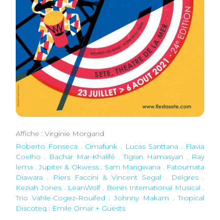
Affiche : Virginie Morgand
Roberto Fonseca . Cimafunk
.
Lucas Santtana . Flavia
Coelho
.
Bachar Mar-Khalifé . Tigran Hamasyan
.
Ray
lema . Jupiter & Okwess
.
Sam Mangwana . Fatoumata
Diawara
.
Piers Faccini & Vincent Segal . Delgres
.
Keziah Jones . LeanWolf
.
Benin International Musical
.
Trio Vahle-Cogez-Rouifed
.
Johnny Makam
.
Tropical
Discoteq : Emile Omar + Guests