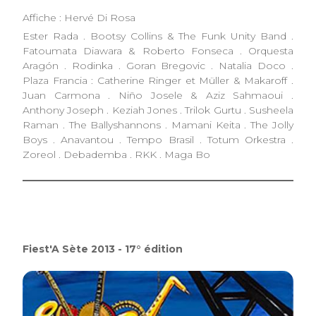
Affiche : Hervé Di Rosa
Ester Rada . Bootsy Collins & The Funk Unity Band .
Fatoumata Diawara & Roberto Fonseca . Orquesta
Aragón . Rodinka . Goran Bregovic . Natalia Doco .
Plaza Francia : Catherine Ringer et Müller & Makaroff .
Juan Carmona . Niño Josele & Aziz Sahmaoui .
Anthony Joseph . Keziah Jones . Trilok Gurtu . Susheela
Raman . The Ballyshannons . Mamani Keita . The Jolly
Boys . Anavantou . Tempo Brasil . Totum Orkestra .
Zoreol . Debademba . RKK . Maga Bo
Fiest'A Sète 2013 - 17° édition