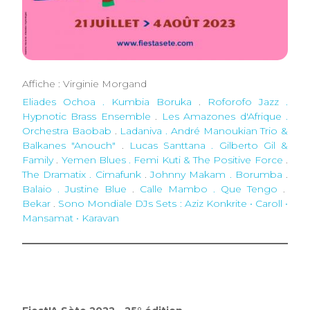
Affiche : Virginie Morgand
Eliades Ochoa . Kumbia Boruka
.
Roforofo Jazz .
Hypnotic Brass Ensemble
.
Les Amazones d'Afrique .
Orchestra Baobab
.
Ladaniva . André Manoukian Trio &
Balkanes "Anouch"
.
Lucas Santtana . Gilberto Gil &
Family
.
Yemen Blues . Femi Kuti & The Positive Force
.
The Dramatix . Cimafunk
.
Johnny Makam . Borumba
.
Balaio . Justine Blue
.
Calle Mambo . Que Tengo
.
Bekar
.
Sono Mondiale DJs Sets
: Aziz Konkrite • Caroll •
Mansamat • Karavan