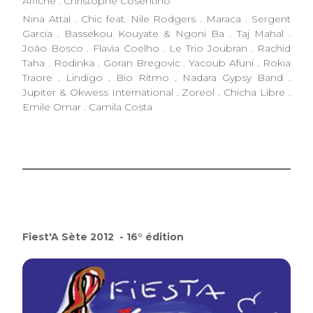
Affiche : Christophe Cosentino
Nina Attal . Chic feat. Nile Rodgers . Maraca . Sergent
Garcia . Bassekou Kouyate & Ngoni Ba . Taj Mahal .
João Bosco . Flavia Coelho . Le Trio Joubran . Rachid
Taha . Rodinka . Goran Bregovic . Yacoub Afuni . Rokia
Traore . Lindigo . Bio Ritmo . Nadara Gypsy Band .
Jupiter & Okwess International . Zoreol . Chicha Libre .
Emile Omar . Camila Costa
Fiest'A Sète 2012 - 16° édition