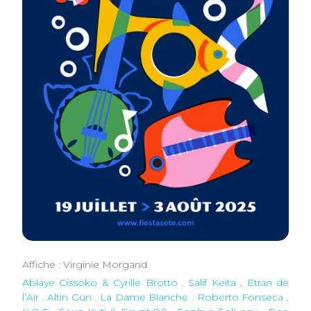
Affiche : Virginie Morgand
Ablaye Cissoko & Cyrille Brotto . Salif Keïta
.
Etran de
l’Aïr . Altin Gün
.
La Dame Blanche . Roberto Fonseca
.