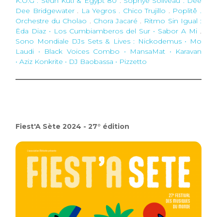
K.O.G . Seun Kuti & Egypt 80
.
Sophye Soliveau . Dee
Dee Bridgewater
.
La Yegros . Chico Trujillo
.
Poplitê .
Orchestre du Cholao
.
Chora Jacaré
.
Ritmo Sin Igual
:
Ëda Diaz • Los Cumbiamberos del Sur • Sabor A Mi
.
Sono Mondiale DJs Sets & Lives
: Nickodemus • Mo
Laudi • Black Voices Combo • MansaMat • Karavan
• Aziz Konkrite • DJ Baobassa • Pizzetto
Fiest'A Sète 2024 - 27° édition