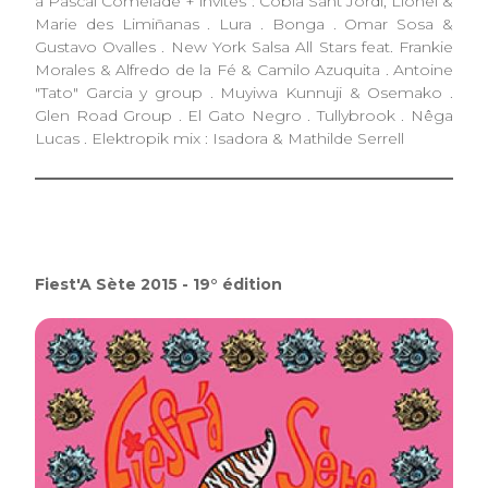
à Pascal Comelade + invités : Cobla Sant Jordi, Lionel &
Marie des Limiñanas . Lura . Bonga . Omar Sosa &
Gustavo Ovalles . New York Salsa All Stars feat. Frankie
Morales & Alfredo de la Fé & Camilo Azuquita . Antoine
"Tato" Garcia y group . Muyiwa Kunnuji & Osemako .
Glen Road Group . El Gato Negro . Tullybrook . Nêga
Lucas . Elektropik mix : Isadora & Mathilde Serrell
Fiest'A Sète 2015 - 19° édition