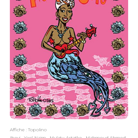
Affiche : Topolino
Ibeyi . Yael Naim . Mulatu Astatke . Mahmoud Ahmed .