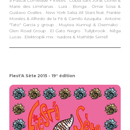
à Pascal Comelade + invités : Cobla Sant Jordi, Lionel &
Marie des Limiñanas . Lura . Bonga . Omar Sosa &
Gustavo Ovalles . New York Salsa All Stars feat. Frankie
Morales & Alfredo de la Fé & Camilo Azuquita . Antoine
"Tato" Garcia y group . Muyiwa Kunnuji & Osemako .
Glen Road Group . El Gato Negro . Tullybrook . Nêga
Lucas . Elektropik mix : Isadora & Mathilde Serrell
Fiest'A Sète 2015 - 19° édition