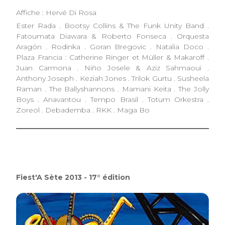
Affiche : Hervé Di Rosa
Ester Rada . Bootsy Collins & The Funk Unity Band .
Fatoumata Diawara & Roberto Fonseca . Orquesta
Aragón . Rodinka . Goran Bregovic . Natalia Doco .
Plaza Francia : Catherine Ringer et Müller & Makaroff .
Juan Carmona . Niño Josele & Aziz Sahmaoui .
Anthony Joseph . Keziah Jones . Trilok Gurtu . Susheela
Raman . The Ballyshannons . Mamani Keita . The Jolly
Boys . Anavantou . Tempo Brasil . Totum Orkestra .
Zoreol . Debademba . RKK . Maga Bo
Fiest'A Sète 2013 - 17° édition