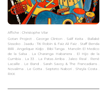
Affiche : Christophe Vilar
Gotan Project . George Clinton . Salif Keita . Ballaké
Sissoko . Jaadu : Titi Robin & Faiz Ali Faiz . Staff Benda
Bilili . Angelique Kidjo . Bibi Tanga . Manolin El Medico
de la Salsa . La Charanga Habanera . El Hijo de la
Cumbia . La 33 . La Patas Arriba . Jaleo Real . René
Lacaille . Le Band . Sarah Savoy & The Francadians .
Novalima . Le Gotta . Septeto Nabori . Sheyla Costa .
RKK