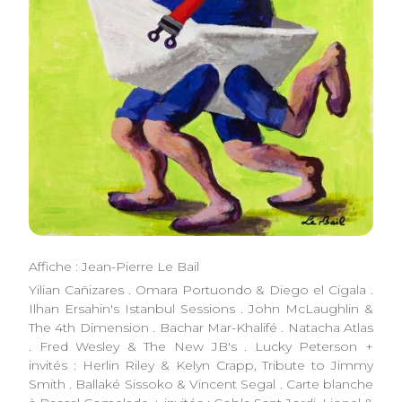
Affiche : Jean-Pierre Le Bail
Yilian Cañizares . Omara Portuondo & Diego el Cigala .
Ilhan Ersahin's Istanbul Sessions . John McLaughlin &
The 4th Dimension . Bachar Mar-Khalifé . Natacha Atlas
. Fred Wesley & The New JB's . Lucky Peterson +
invités : Herlin Riley & Kelyn Crapp, Tribute to Jimmy
Smith . Ballaké Sissoko & Vincent Segal . Carte blanche