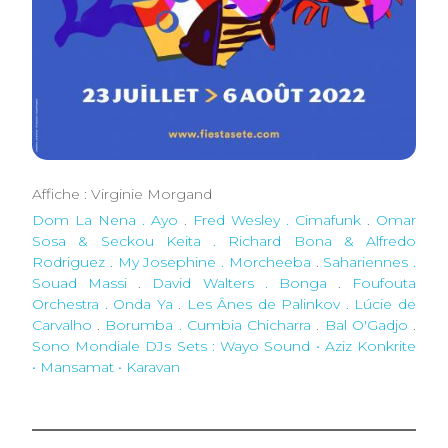
Affiche : Virginie Morgand
Dom La Nena . Ayo
.
Fred Wesley . Cimafunk
.
Omar
Sosa & Seckou Keita . Richard Bona & Alfredo
Rodriguez
.
My Josephine . Morcheeba
.
Sahariennes .
Souad Massi
.
David Walters . Bonga
.
Foufouta
Orchestra . Onda Ya
.
Les Ânes de Palinkov . Lúcie de
Carvalho
.
Borumba . Cumbia Chicharra
.
Bal O'Gadjo
.
Sono Mondiale DJs Sets : Wayo Sound • Aziz Konkrite
• Mansamat • Karavan