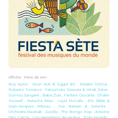
Affiche : Mine de rien
Roy Ayers . Seun Kuti & Egypt 80
.
Eliades Ochoa .
Roberto Fonseca
.
Fatoumata Diawara & Hindi Zahra .
Oumou Sangaré
.
Baba Zula . Fanfare Ciocarlia
.
Dhafer
Youssef . Natacha Atlas
.
Leyla McCalla . Eric Bibb &
Jean-Jacques Milteau
.
Joe Bataan & Setenta .
Orchestra Baobab
.
Aurélio . The Bongo Hop
.
Antoine
Tato Garcia . Los Wembler's de Iquitos
.
Todo Mundo :