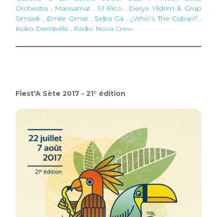
Orchestra
.
Mansamat . El Rico
.
Derya Yildrim & Grup
Simsek
.
Emile Omar . Seba Ga
.
¿Who’s The Cuban? .
Koko Dembélé
.
Radio Nova Crew
Fiest'A Sète 2017 - 21° édition