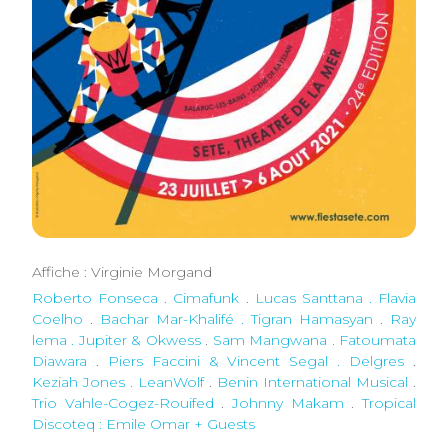
Affiche : Virginie Morgand
Roberto Fonseca . Cimafunk
.
Lucas Santtana . Flavia
Coelho
.
Bachar Mar-Khalifé . Tigran Hamasyan
.
Ray
lema . Jupiter & Okwess
.
Sam Mangwana . Fatoumata
Diawara
.
Piers Faccini & Vincent Segal . Delgres
.
Keziah Jones . LeanWolf
.
Benin International Musical
.
Trio Vahle-Cogez-Rouifed
.
Johnny Makam
.
Tropical
Discoteq : Emile Omar + Guests