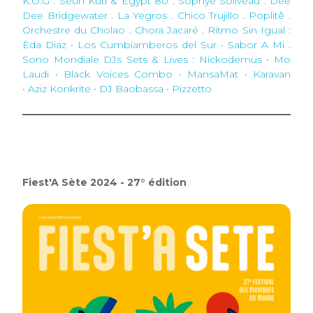
K.O.G . Seun Kuti & Egypt 80
.
Sophye Soliveau . Dee
Dee Bridgewater
.
La Yegros . Chico Trujillo
.
Poplitê .
Orchestre du Cholao
.
Chora Jacaré
.
Ritmo Sin Igual
:
Ëda Diaz • Los Cumbiamberos del Sur • Sabor A Mi
.
Sono Mondiale DJs Sets & Lives
: Nickodemus • Mo
Laudi • Black Voices Combo • MansaMat • Karavan
• Aziz Konkrite • DJ Baobassa • Pizzetto
Fiest'A Sète 2024 - 27° édition