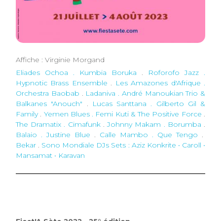
Affiche : Virginie Morgand
Eliades Ochoa . Kumbia Boruka
.
Roforofo Jazz .
Hypnotic Brass Ensemble
.
Les Amazones d'Afrique .
Orchestra Baobab
.
Ladaniva . André Manoukian Trio &
Balkanes "Anouch"
.
Lucas Santtana . Gilberto Gil &
Family
.
Yemen Blues . Femi Kuti & The Positive Force
.
The Dramatix . Cimafunk
.
Johnny Makam . Borumba
.
Balaio . Justine Blue
.
Calle Mambo . Que Tengo
.
Bekar
.
Sono Mondiale DJs Sets
: Aziz Konkrite • Caroll •
Mansamat • Karavan