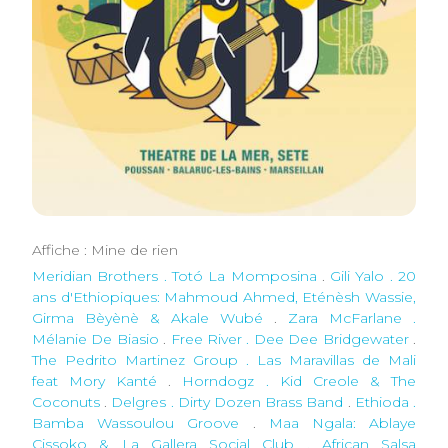
Affiche : Mine de rien
Meridian Brothers . Totó La Momposina
.
Gili Yalo . 20
ans d'Ethiopiques: Mahmoud Ahmed, Eténèsh Wassie,
Girma Bèyènè & Akale Wubé
.
Zara McFarlane .
Mélanie De Biasio
.
Free River . Dee Dee Bridgewater
.
The Pedrito Martinez Group . Las Maravillas de Mali
feat Mory Kanté
.
Horndogz . Kid Creole & The
Coconuts
.
Delgres . Dirty Dozen Brass Band
.
Ethioda .
Bamba Wassoulou Groove
.
Maa Ngala: Ablaye
Cissoko & La Gallera Social Club . African Salsa