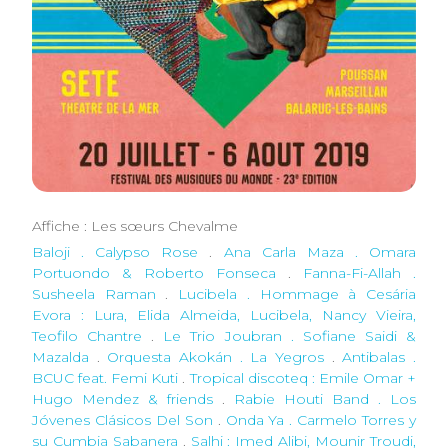
Affiche : Les sœurs Chevalme
Baloji . Calypso Rose
.
Ana Carla Maza . Omara
Portuondo & Roberto Fonseca
.
Fanna-Fi-Allah .
Susheela Raman
.
Lucibela . Hommage à Cesária
Evora : Lura, Elida Almeida, Lucibela, Nancy Vieira,
Teofilo Chantre
.
Le Trio Joubran . Sofiane Saidi &
Mazalda
.
Orquesta Akokán . La Yegros
.
Antibalas .
BCUC feat. Femi Kuti
.
Tropical discoteq : Emile Omar +
Hugo Mendez & friends
.
Rabie Houti Band . Los
Jóvenes Clásicos Del Son
.
Onda Ya . Carmelo Torres y
su Cumbia Sabanera
.
Salhi : Imed Alibi, Mounir Troudi,