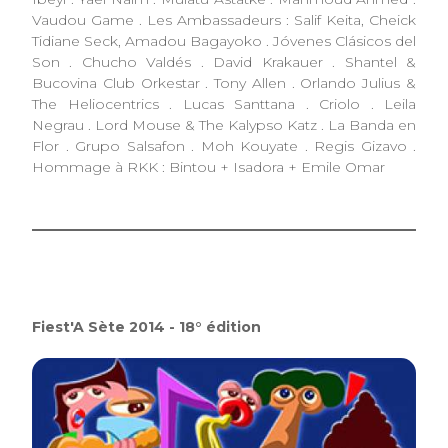
Vaudou Game . Les Ambassadeurs : Salif Keita, Cheick
Tidiane Seck, Amadou Bagayoko . Jóvenes Clásicos del
Son . Chucho Valdés . David Krakauer . Shantel &
Bucovina Club Orkestar . Tony Allen . Orlando Julius &
The Heliocentrics . Lucas Santtana . Criolo . Leila
Negrau . Lord Mouse & The Kalypso Katz . La Banda en
Flor . Grupo Salsafon . Moh Kouyate . Regis Gizavo .
Hommage à RKK : Bintou + Isadora + Emile Omar
Fiest'A Sète 2014 - 18° édition