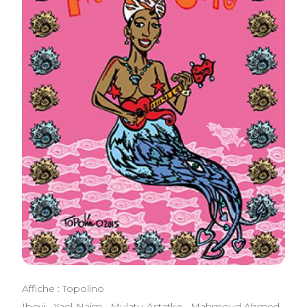
Affiche : Topolino
Ibeyi . Yael Naim . Mulatu Astatke . Mahmoud Ahmed .