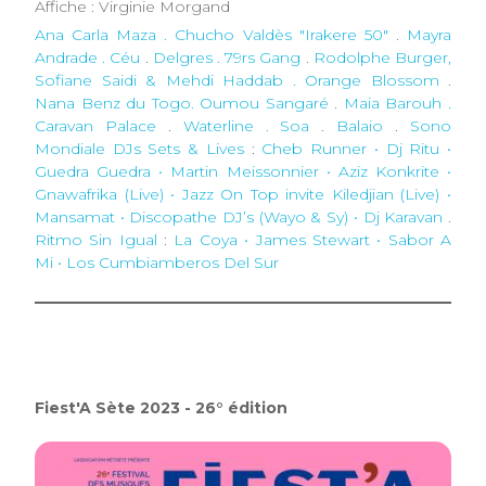
Affiche : Virginie Morgand
Ana Carla Maza . Chucho Valdès "Irakere 50"
.
Mayra
Andrade . Céu
.
Delgres . 79rs Gang
.
Rodolphe Burger,
Sofiane Saidi & Mehdi Haddab . Orange Blossom
.
Nana Benz du Togo. Oumou Sangaré
.
Maia Barouh .
Caravan Palace
.
Waterline . Soa
.
Balaio
.
Sono
Mondiale DJs Sets & Lives
:
Cheb Runner • Dj Ritu •
Guedra Guedra • Martin Meissonnier • Aziz Konkrite •
Gnawafrika (Live) • Jazz On Top invite Kiledjian (Live) •
Mansamat • Discopathe DJ’s (Wayo & Sy) • Dj Karavan
.
Ritmo Sin Igual
:
La Coya • James Stewart • Sabor A
Mi • Los Cumbiamberos Del Sur
Fiest'A Sète 2023 - 26° édition