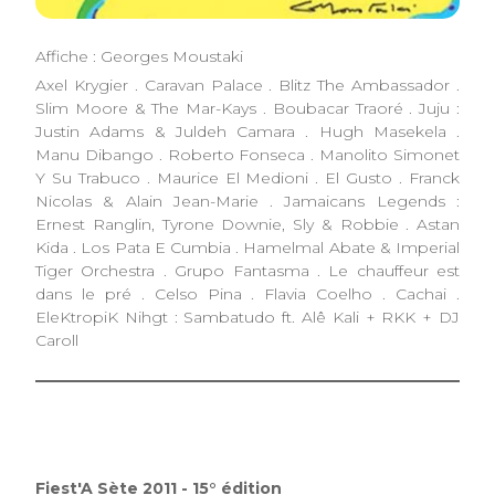
Affiche : Georges Moustaki
Axel Krygier . Caravan Palace . Blitz The Ambassador .
Slim Moore & The Mar-Kays . Boubacar Traoré . Juju :
Justin Adams & Juldeh Camara . Hugh Masekela .
Manu Dibango . Roberto Fonseca . Manolito Simonet
Y Su Trabuco . Maurice El Medioni . El Gusto . Franck
Nicolas & Alain Jean-Marie . Jamaicans Legends :
Ernest Ranglin, Tyrone Downie, Sly & Robbie . Astan
Kida . Los Pata E Cumbia . Hamelmal Abate & Imperial
Tiger Orchestra . Grupo Fantasma . Le chauffeur est
dans le pré . Celso Pina . Flavia Coelho . Cachai .
EleKtropiK Nihgt : Sambatudo ft. Alê Kali + RKK + DJ
Caroll
Fiest'A Sète 2011 - 15° édition