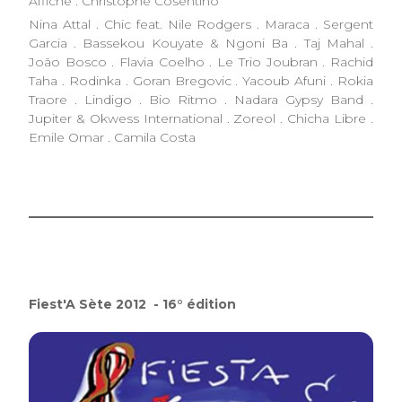
Affiche : Christophe Cosentino
Nina Attal . Chic feat. Nile Rodgers . Maraca . Sergent
Garcia . Bassekou Kouyate & Ngoni Ba . Taj Mahal .
João Bosco . Flavia Coelho . Le Trio Joubran . Rachid
Taha . Rodinka . Goran Bregovic . Yacoub Afuni . Rokia
Traore . Lindigo . Bio Ritmo . Nadara Gypsy Band .
Jupiter & Okwess International . Zoreol . Chicha Libre .
Emile Omar . Camila Costa
Fiest'A Sète 2012 - 16° édition