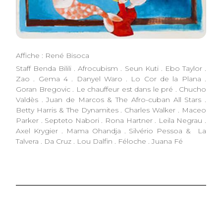
Affiche : René Bisoca
Staff Benda Bilili . Afrocubism . Seun Kuti . Ebo Taylor .
Zao . Gema 4 . Danyel Waro . Lo Cor de la Plana .
Goran Bregovic . Le chauffeur est dans le pré . Chucho
Valdès . Juan de Marcos & The Afro-cuban All Stars .
Betty Harris & The Dynamites . Charles Walker . Maceo
Parker . Septeto Nabori . Rona Hartner . Leila Negrau .
Axel Krygier . Mama Ohandja . Silvério Pessoa & La
Talvera . Da Cruz . Lou Dalfin . Féloche . Juana Fé