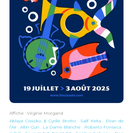
Affiche : Virginie Morgand
Ablaye Cissoko & Cyrille Brotto . Salif Keïta
.
Etran de
l’Aïr . Altin Gün
.
La Dame Blanche . Roberto Fonseca
.