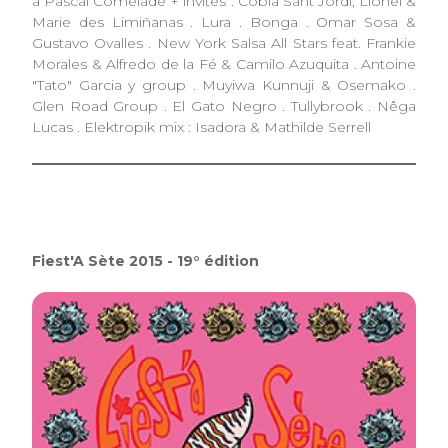
à Pascal Comelade + invités : Cobla Sant Jordi, Lionel &
Marie des Limiñanas . Lura . Bonga . Omar Sosa &
Gustavo Ovalles . New York Salsa All Stars feat. Frankie
Morales & Alfredo de la Fé & Camilo Azuquita . Antoine
"Tato" Garcia y group . Muyiwa Kunnuji & Osemako .
Glen Road Group . El Gato Negro . Tullybrook . Nêga
Lucas . Elektropik mix : Isadora & Mathilde Serrell
Fiest'A Sète 2015 - 19° édition