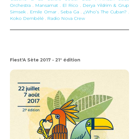
Orchestra
.
Mansamat . El Rico
.
Derya Yildrim & Grup
Simsek
.
Emile Omar . Seba Ga
.
¿Who’s The Cuban? .
Koko Dembélé
.
Radio Nova Crew
Fiest'A Sète 2017 - 21° édition