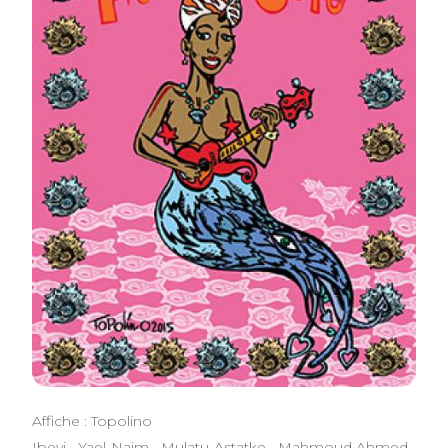
Affiche : Topolino
Ibeyi . Yael Naim . Mulatu Astatke . Mahmoud Ahmed .