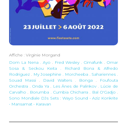
Affiche : Virginie Morgand
Dom La Nena . Ayo
.
Fred Wesley . Cimafunk
.
Omar
Sosa & Seckou Keita . Richard Bona & Alfredo
Rodriguez
.
My Josephine . Morcheeba
.
Sahariennes .
Souad Massi
.
David Walters . Bonga
.
Foufouta
Orchestra . Onda Ya
.
Les Ânes de Palinkov . Lúcie de
Carvalho
.
Borumba . Cumbia Chicharra
.
Bal O'Gadjo
.
Sono Mondiale DJs Sets : Wayo Sound • Aziz Konkrite
• Mansamat • Karavan