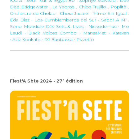
K.O.G . Seun Kuti & Egypt 80
.
Sophye Soliveau . Dee
Dee Bridgewater
.
La Yegros . Chico Trujillo
.
Poplitê .
Orchestre du Cholao
.
Chora Jacaré
.
Ritmo Sin Igual
:
Ëda Diaz • Los Cumbiamberos del Sur • Sabor A Mi
.
Sono Mondiale DJs Sets & Lives
: Nickodemus • Mo
Laudi • Black Voices Combo • MansaMat • Karavan
• Aziz Konkrite • DJ Baobassa • Pizzetto
Fiest'A Sète 2024 - 27° édition