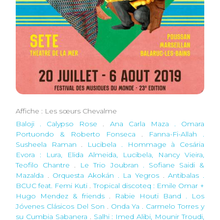
Affiche : Les sœurs Chevalme
Baloji . Calypso Rose
.
Ana Carla Maza . Omara
Portuondo & Roberto Fonseca
.
Fanna-Fi-Allah .
Susheela Raman
.
Lucibela . Hommage à Cesária
Evora : Lura, Elida Almeida, Lucibela, Nancy Vieira,
Teofilo Chantre
.
Le Trio Joubran . Sofiane Saidi &
Mazalda
.
Orquesta Akokán . La Yegros
.
Antibalas .
BCUC feat. Femi Kuti
.
Tropical discoteq : Emile Omar +
Hugo Mendez & friends
.
Rabie Houti Band . Los
Jóvenes Clásicos Del Son
.
Onda Ya . Carmelo Torres y
su Cumbia Sabanera
.
Salhi : Imed Alibi, Mounir Troudi,