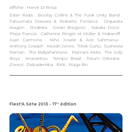
Affiche : Hervé Di Rosa
Ester Rada . Bootsy Collins & The Funk Unity Band .
Fatoumata Diawara & Roberto Fonseca . Orquesta
Aragón . Rodinka . Goran Bregovic . Natalia Doco .
Plaza Francia : Catherine Ringer et Müller & Makaroff .
Juan Carmona . Niño Josele & Aziz Sahmaoui .
Anthony Joseph . Keziah Jones . Trilok Gurtu . Susheela
Raman . The Ballyshannons . Mamani Keita . The Jolly
Boys . Anavantou . Tempo Brasil . Totum Orkestra .
Zoreol . Debademba . RKK . Maga Bo
Fiest'A Sète 2013 - 17° édition