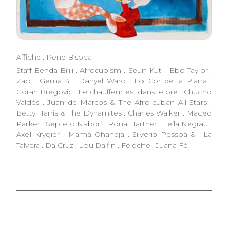
Affiche : René Bisoca
Staff Benda Bilili . Afrocubism . Seun Kuti . Ebo Taylor .
Zao . Gema 4 . Danyel Waro . Lo Cor de la Plana .
Goran Bregovic . Le chauffeur est dans le pré . Chucho
Valdès . Juan de Marcos & The Afro-cuban All Stars .
Betty Harris & The Dynamites . Charles Walker . Maceo
Parker . Septeto Nabori . Rona Hartner . Leila Negrau .
Axel Krygier . Mama Ohandja . Silvério Pessoa & La
Talvera . Da Cruz . Lou Dalfin . Féloche . Juana Fé