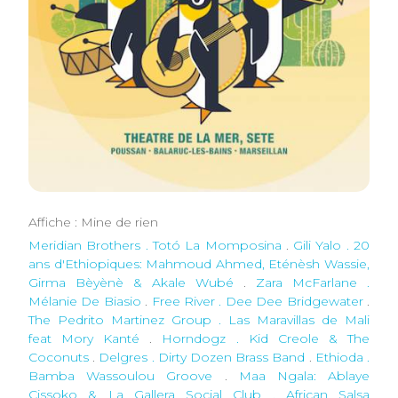
Affiche : Mine de rien
Meridian Brothers . Totó La Momposina
.
Gili Yalo . 20
ans d'Ethiopiques: Mahmoud Ahmed, Eténèsh Wassie,
Girma Bèyènè & Akale Wubé
.
Zara McFarlane .
Mélanie De Biasio
.
Free River . Dee Dee Bridgewater
.
The Pedrito Martinez Group . Las Maravillas de Mali
feat Mory Kanté
.
Horndogz . Kid Creole & The
Coconuts
.
Delgres . Dirty Dozen Brass Band
.
Ethioda .
Bamba Wassoulou Groove
.
Maa Ngala: Ablaye
Cissoko & La Gallera Social Club . African Salsa