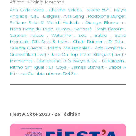
Affiche : Virginie Morgand
Ana Carla Maza . Chucho Valdès "Irakere 50"
.
Mayra
Andrade . Céu
.
Delgres . 79rs Gang
.
Rodolphe Burger,
Sofiane Saidi & Mehdi Haddab . Orange Blossom
.
Nana Benz du Togo. Oumou Sangaré
.
Maia Barouh .
Caravan Palace
.
Waterline . Soa
.
Balaio
.
Sono
Mondiale DJs Sets & Lives
:
Cheb Runner • Dj Ritu •
Guedra Guedra • Martin Meissonnier • Aziz Konkrite •
Gnawafrika (Live) • Jazz On Top invite Kiledjian (Live) •
Mansamat • Discopathe DJ’s (Wayo & Sy) • Dj Karavan
.
Ritmo Sin Igual
:
La Coya • James Stewart • Sabor A
Mi • Los Cumbiamberos Del Sur
Fiest'A Sète 2023 - 26° édition