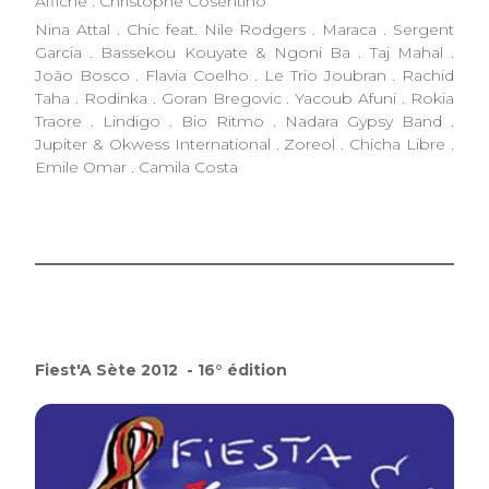
Affiche : Christophe Cosentino
Nina Attal . Chic feat. Nile Rodgers . Maraca . Sergent
Garcia . Bassekou Kouyate & Ngoni Ba . Taj Mahal .
João Bosco . Flavia Coelho . Le Trio Joubran . Rachid
Taha . Rodinka . Goran Bregovic . Yacoub Afuni . Rokia
Traore . Lindigo . Bio Ritmo . Nadara Gypsy Band .
Jupiter & Okwess International . Zoreol . Chicha Libre .
Emile Omar . Camila Costa
Fiest'A Sète 2012 - 16° édition