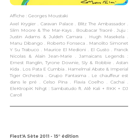
Affiche : Georges Moustaki
Axel Krygier . Caravan Palace . Blitz The Ambassador .
Slim Moore & The Mar-Kays . Boubacar Traoré . Juju :
Justin Adams & Juldeh Camara . Hugh Masekela .
Manu Dibango . Roberto Fonseca . Manolito Simonet
Y Su Trabuco . Maurice El Medioni . El Gusto . Franck
Nicolas & Alain Jean-Marie . Jamaicans Legends :
Ernest Ranglin, Tyrone Downie, Sly & Robbie . Astan
Kida . Los Pata E Cumbia . Hamelmal Abate & Imperial
Tiger Orchestra . Grupo Fantasma . Le chauffeur est
dans le pré . Celso Pina . Flavia Coelho . Cachai .
EleKtropiK Nihgt : Sambatudo ft. Alê Kali + RKK + DJ
Caroll
Fiest'A Sète 2011 - 15° édition