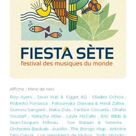
Affiche : Mine de rien
Roy Ayers . Seun Kuti & Egypt 80
.
Eliades Ochoa .
Roberto Fonseca
.
Fatoumata Diawara & Hindi Zahra .
Oumou Sangaré
.
Baba Zula . Fanfare Ciocarlia
.
Dhafer
Youssef . Natacha Atlas
.
Leyla McCalla . Eric Bibb &
Jean-Jacques Milteau
.
Joe Bataan & Setenta .
Orchestra Baobab
.
Aurélio . The Bongo Hop
.
Antoine
Tato Garcia . Los Wembler's de Iquitos
.
Todo Mundo :