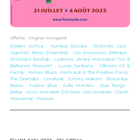
Affiche : Virginie Morgand
Eliades Ochoa . Kumbia Boruka
.
Roforofo Jazz .
Hypnotic Brass Ensemble
.
Les Amazones d'Afrique .
Orchestra Baobab
.
Ladaniva . André Manoukian Trio &
Balkanes "Anouch"
.
Lucas Santtana . Gilberto Gil &
Family
.
Yemen Blues . Femi Kuti & The Positive Force
.
The Dramatix . Cimafunk
.
Johnny Makam . Borumba
.
Balaio . Justine Blue
.
Calle Mambo . Que Tengo
.
Bekar
.
Sono Mondiale DJs Sets
: Aziz Konkrite • Caroll •
Mansamat • Karavan