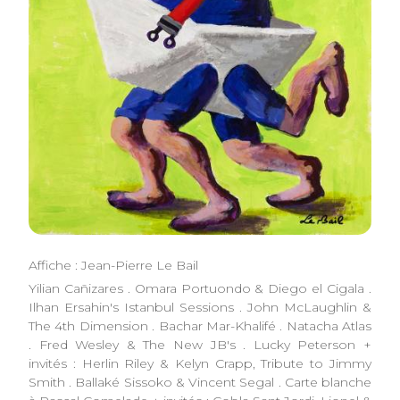
Affiche : Jean-Pierre Le Bail
Yilian Cañizares . Omara Portuondo & Diego el Cigala .
Ilhan Ersahin's Istanbul Sessions . John McLaughlin &
The 4th Dimension . Bachar Mar-Khalifé . Natacha Atlas
. Fred Wesley & The New JB's . Lucky Peterson +
invités : Herlin Riley & Kelyn Crapp, Tribute to Jimmy
Smith . Ballaké Sissoko & Vincent Segal . Carte blanche