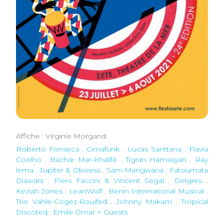
Affiche : Virginie Morgand
Roberto Fonseca . Cimafunk
.
Lucas Santtana . Flavia
Coelho
.
Bachar Mar-Khalifé . Tigran Hamasyan
.
Ray
lema . Jupiter & Okwess
.
Sam Mangwana . Fatoumata
Diawara
.
Piers Faccini & Vincent Segal . Delgres
.
Keziah Jones . LeanWolf
.
Benin International Musical
.
Trio Vahle-Cogez-Rouifed
.
Johnny Makam
.
Tropical
Discoteq : Emile Omar + Guests