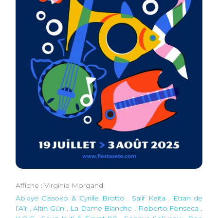
Affiche : Virginie Morgand
Ablaye Cissoko & Cyrille Brotto . Salif Keïta
.
Etran de
l’Aïr . Altin Gün
.
La Dame Blanche . Roberto Fonseca
.