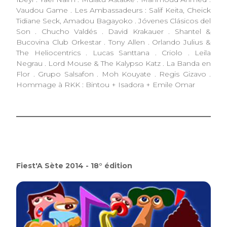
Vaudou Game . Les Ambassadeurs : Salif Keita, Cheick
Tidiane Seck, Amadou Bagayoko . Jóvenes Clásicos del
Son . Chucho Valdés . David Krakauer . Shantel &
Bucovina Club Orkestar . Tony Allen . Orlando Julius &
The Heliocentrics . Lucas Santtana . Criolo . Leila
Negrau . Lord Mouse & The Kalypso Katz . La Banda en
Flor . Grupo Salsafon . Moh Kouyate . Regis Gizavo .
Hommage à RKK : Bintou + Isadora + Emile Omar
Fiest'A Sète 2014 - 18° édition