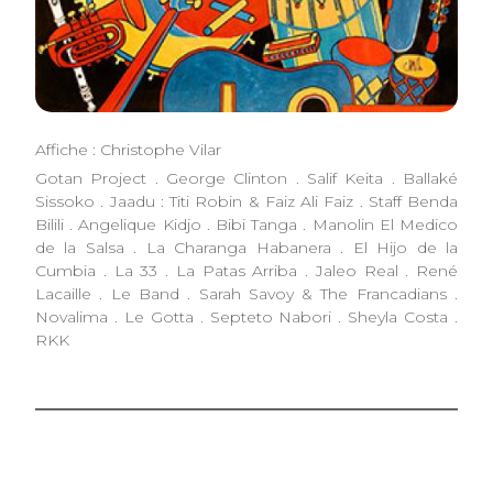
Affiche : Christophe Vilar
Gotan Project . George Clinton . Salif Keita . Ballaké
Sissoko . Jaadu : Titi Robin & Faiz Ali Faiz . Staff Benda
Bilili . Angelique Kidjo . Bibi Tanga . Manolin El Medico
de la Salsa . La Charanga Habanera . El Hijo de la
Cumbia . La 33 . La Patas Arriba . Jaleo Real . René
Lacaille . Le Band . Sarah Savoy & The Francadians .
Novalima . Le Gotta . Septeto Nabori . Sheyla Costa .
RKK