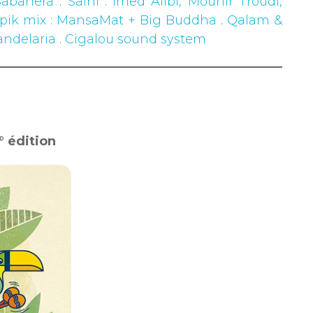
Sabanera
.
Salhi : Imed Alibi, Mounir Troudi,
opik mix : MansaMat + Big Buddha
.
Qalam &
andelaria
.
Cigalou sound system
° édition