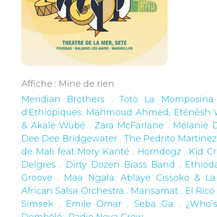
Affiche : Mine de rien
Meridian Brothers . Totó La Momposina
d'Ethiopiques: Mahmoud Ahmed, Eténèsh 
& Akale Wubé
.
Zara McFarlane . Mélanie D
Dee Dee Bridgewater
.
The Pedrito Martinez 
de Mali feat Mory Kanté
.
Horndogz . Kid C
Delgres . Dirty Dozen Brass Band
.
Ethiod
Groove
.
Maa Ngala: Ablaye Cissoko & La 
African Salsa Orchestra
.
Mansamat . El Rico
Simsek
.
Emile Omar . Seba Ga
.
¿Who’
Dembélé
.
Radio Nova Crew