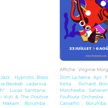
Affiche : Virginie Mo
 Jazz . Hypnotic Brass
Dom La Nena . Ayo
.
F
tra Baobab
.
Ladaniva .
Keita . Richard Bo
h"
.
Lucas Santtana .
Morcheeba
.
Saharien
 Kuti & The Positive
Foufouta Orchestra .
y Makam . Borumba
.
Carvalho
.
Borumba 