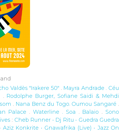
rgand
ho Valdès "Irakere 50"
.
Mayra Andrade . Céu
g
.
Rodolphe Burger, Sofiane Saidi & Mehdi
ossom
.
Nana Benz du Togo. Oumou Sangaré
.
van Palace
.
Waterline . Soa
.
Balaio
.
Sono
ives
:
Cheb Runner • Dj Ritu • Guedra Guedra
• Aziz Konkrite • Gnawafrika (Live) • Jazz On