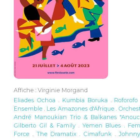
Affiche : Virginie Morgand
Eliades Ochoa . Kumbia Boruka
.
Roforofo
Ensemble
.
Les Amazones d'Afrique . Orches
André Manoukian Trio & Balkanes "Anouc
Gilberto Gil & Family
.
Yemen Blues . Femi
Force
.
The Dramatix . Cimafunk
.
Johnn