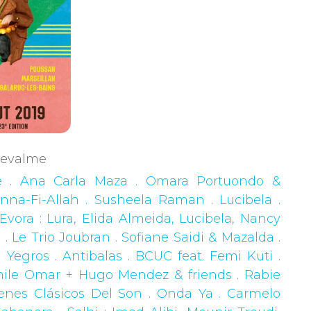
Chevalme
e
.
Ana Carla Maza . Omara Portuondo &
nna-Fi-Allah . Susheela Raman
.
Lucibela .
ora : Lura, Elida Almeida, Lucibela, Nancy
e
.
Le Trio Joubran . Sofiane Saidi & Mazalda
.
a Yegros
.
Antibalas . BCUC feat. Femi Kuti
.
Emile Omar + Hugo Mendez & friends
.
Rabie
enes Clásicos Del Son
.
Onda Ya . Carmelo