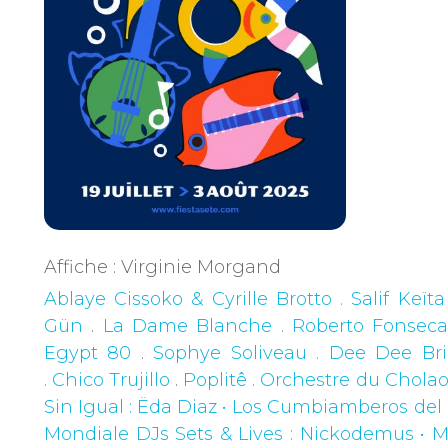
Affiche : Virginie Morgand
Ablaye Cissoko & Cyrille Brotto . Salif Keïta
Gün
.
La Dame Blanche . Roberto Fonsec
Egypt 80
.
Sophye Soliveau . Dee Dee Br
. Chico Trujillo
.
Poplitê . Orchestre du Chola
Sin Igual
: Ëda Diaz • Los Cumbiamberos del 
Mondiale DJs Sets & Lives
: Nickodemus • M