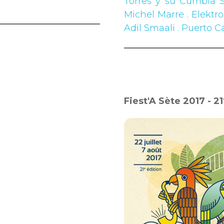
Torres y su Cumbia 
Michel Marre
.
Elektr
Adil Smaali . Puerto C
Fiest'A Sète 2017 - 21