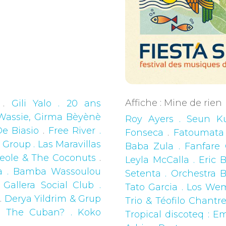
Affiche : Mine de rien
.
Gili Yalo . 20 ans
Wassie, Girma Bèyènè
Roy Ayers . Seun K
e Biasio
.
Free River .
Fonseca
.
Fatoumata
Group . Las Maravillas
Baba Zula . Fanfare C
reole & The Coconuts
.
Leyla McCalla . Eric
a . Bamba Wassoulou
Setenta . Orchestra 
Gallera Social Club .
Tato Garcia . Los Wem
.
Derya Yildrim & Grup
Trio & Téofilo Chantr
s The Cuban? . Koko
Tropical discoteq : E