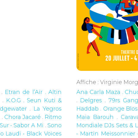
Affiche : Virginie Mo
.
Etran de l’Aïr . Altin
Ana Carla Maza . Chuc
a
.
K.O.G . Seun Kuti &
.
Delgres . 79rs Gan
idgewater
.
La Yegros
Haddab . Orange Bl
o
.
Chora Jacaré
.
Ritmo
Maia Barouh . Cara
Sur • Sabor A Mi
.
Sono
Mondiale DJs Sets & L
o Laudi • Black Voices
• Martin Meissonnier 