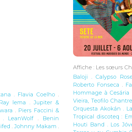
Affiche : Les sœurs 
Baloji . Calypso Ros
Roberto Fonseca
.
Fa
Hommage à Cesária Ev
ana . Flavia Coelho
.
Vieira, Teofilo Chantr
Ray lema . Jupiter &
Orquesta Akokán . L
wara
.
Piers Faccini &
Tropical discoteq : 
 . LeanWolf
.
Benin
Houti Band . Los Jóv
ifed
.
Johnny Makam
.