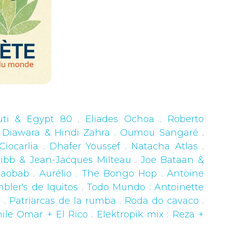
uti & Egypt 80
.
Eliades Ochoa . Roberto
 Diawara & Hindi Zahra . Oumou Sangaré
.
iocarlia
.
Dhafer Youssef . Natacha Atlas
.
 Bibb & Jean-Jacques Milteau
.
Joe Bataan &
Baobab
.
Aurélio . The Bongo Hop
.
Antoine
bler's de Iquitos
.
Todo Mundo : Antoinette
e
.
Patriarcas de la rumba . Roda do cavaco
.
mile Omar + El Rico
.
Elektropik mix : Reza +