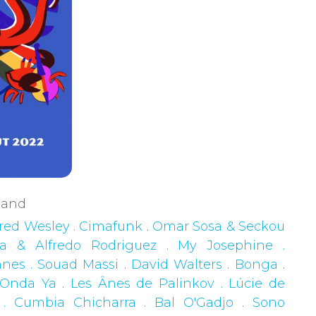
rgand
red Wesley . Cimafunk
.
Omar Sosa & Seckou
na & Alfredo Rodriguez
.
My Josephine .
nes . Souad Massi
.
David Walters . Bonga
.
 Onda Ya
.
Les Ânes de Palinkov . Lúcie de
. Cumbia Chicharra
.
Bal O'Gadjo
.
Sono