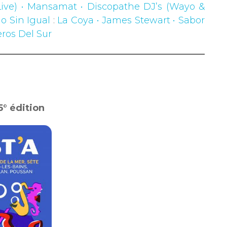
(Live) • Mansamat • Discopathe DJ’s (Wayo &
o Sin Igual
:
La Coya • James Stewart • Sabor
ros Del Sur
5° édition