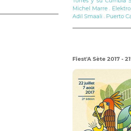
Torres y su Cumbia 
Michel Marre
.
Elektr
Adil Smaali . Puerto C
Fiest'A Sète 2017 - 21