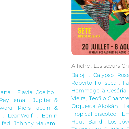
Affiche : Les sœurs 
Baloji . Calypso Ros
Roberto Fonseca
.
Fa
Hommage à Cesária Ev
ana . Flavia Coelho
.
Vieira, Teofilo Chantr
Ray lema . Jupiter &
Orquesta Akokán . L
wara
.
Piers Faccini &
Tropical discoteq : 
 . LeanWolf
.
Benin
Houti Band . Los Jóv
ifed
.
Johnny Makam
.