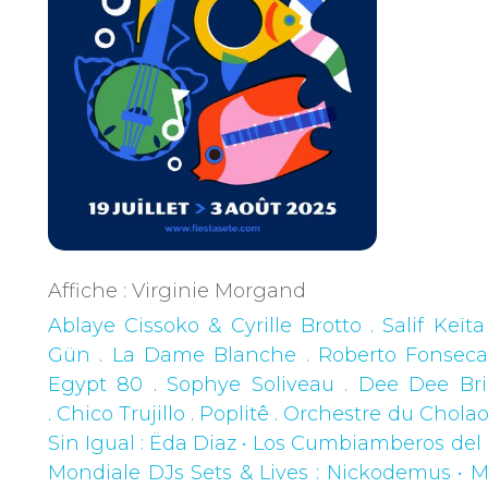
Affiche : Virginie Morgand
Ablaye Cissoko & Cyrille Brotto . Salif Keïta
Gün
.
La Dame Blanche . Roberto Fonsec
Egypt 80
.
Sophye Soliveau . Dee Dee Br
. Chico Trujillo
.
Poplitê . Orchestre du Chola
Sin Igual
: Ëda Diaz • Los Cumbiamberos del 
Mondiale DJs Sets & Lives
: Nickodemus • M