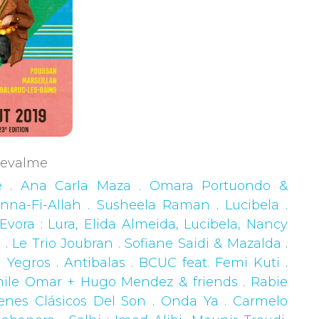
Chevalme
e
.
Ana Carla Maza . Omara Portuondo &
nna-Fi-Allah . Susheela Raman
.
Lucibela .
ora : Lura, Elida Almeida, Lucibela, Nancy
e
.
Le Trio Joubran . Sofiane Saidi & Mazalda
.
a Yegros
.
Antibalas . BCUC feat. Femi Kuti
.
Emile Omar + Hugo Mendez & friends
.
Rabie
enes Clásicos Del Son
.
Onda Ya . Carmelo