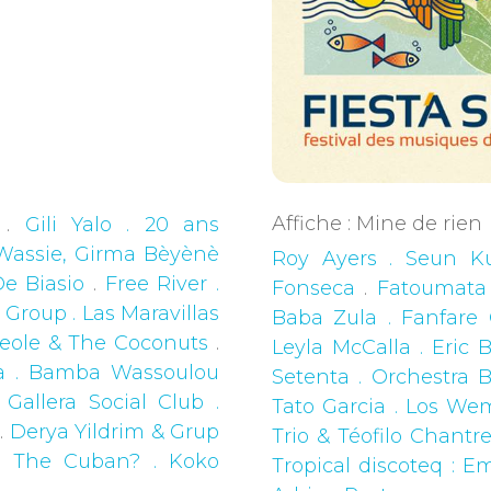
Affiche : Mine de rien
.
Gili Yalo . 20 ans
Wassie, Girma Bèyènè
Roy Ayers . Seun K
e Biasio
.
Free River .
Fonseca
.
Fatoumata
Group . Las Maravillas
Baba Zula . Fanfare C
reole & The Coconuts
.
Leyla McCalla . Eric
a . Bamba Wassoulou
Setenta . Orchestra 
Gallera Social Club .
Tato Garcia . Los Wem
.
Derya Yildrim & Grup
Trio & Téofilo Chantr
s The Cuban? . Koko
Tropical discoteq : E