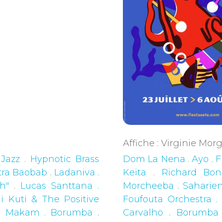
Affiche : Virginie Mo
 Jazz . Hypnotic Brass
Dom La Nena . Ayo
.
F
tra Baobab
.
Ladaniva .
Keita . Richard Bo
h"
.
Lucas Santtana .
Morcheeba
.
Saharien
 Kuti & The Positive
Foufouta Orchestra .
y Makam . Borumba
.
Carvalho
.
Borumba 