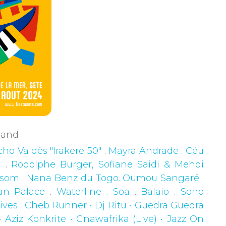
rgand
ho Valdès "Irakere 50"
.
Mayra Andrade . Céu
g
.
Rodolphe Burger, Sofiane Saidi & Mehdi
ossom
.
Nana Benz du Togo. Oumou Sangaré
.
van Palace
.
Waterline . Soa
.
Balaio
.
Sono
ives
:
Cheb Runner • Dj Ritu • Guedra Guedra
• Aziz Konkrite • Gnawafrika (Live) • Jazz On