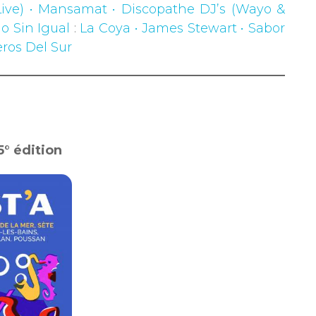
(Live) • Mansamat • Discopathe DJ’s (Wayo &
o Sin Igual
:
La Coya • James Stewart • Sabor
ros Del Sur
5° édition