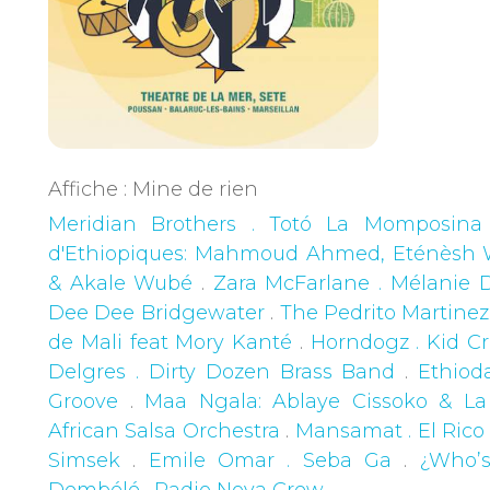
Affiche : Mine de rien
Meridian Brothers . Totó La Momposina
d'Ethiopiques: Mahmoud Ahmed, Eténèsh 
& Akale Wubé
.
Zara McFarlane . Mélanie D
Dee Dee Bridgewater
.
The Pedrito Martinez 
de Mali feat Mory Kanté
.
Horndogz . Kid C
Delgres . Dirty Dozen Brass Band
.
Ethiod
Groove
.
Maa Ngala: Ablaye Cissoko & La 
African Salsa Orchestra
.
Mansamat . El Rico
Simsek
.
Emile Omar . Seba Ga
.
¿Who’
Dembélé
.
Radio Nova Crew