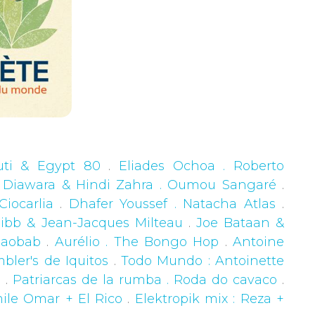
uti & Egypt 80
.
Eliades Ochoa . Roberto
 Diawara & Hindi Zahra . Oumou Sangaré
.
iocarlia
.
Dhafer Youssef . Natacha Atlas
.
 Bibb & Jean-Jacques Milteau
.
Joe Bataan &
Baobab
.
Aurélio . The Bongo Hop
.
Antoine
bler's de Iquitos
.
Todo Mundo : Antoinette
e
.
Patriarcas de la rumba . Roda do cavaco
.
mile Omar + El Rico
.
Elektropik mix : Reza +