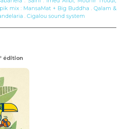
Sabanera
.
Salhi : Imed Alibi, Mounir Troudi,
opik mix : MansaMat + Big Buddha
.
Qalam &
andelaria
.
Cigalou sound system
° édition