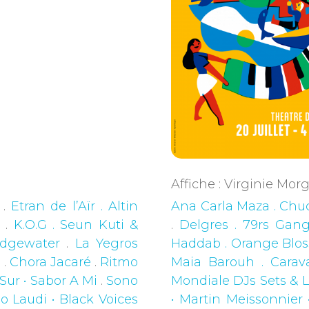
Affiche : Virginie Mo
.
Etran de l’Aïr . Altin
Ana Carla Maza . Chuc
a
.
K.O.G . Seun Kuti &
.
Delgres . 79rs Gan
idgewater
.
La Yegros
Haddab . Orange Bl
o
.
Chora Jacaré
.
Ritmo
Maia Barouh . Cara
Sur • Sabor A Mi
.
Sono
Mondiale DJs Sets & L
o Laudi • Black Voices
• Martin Meissonnier 