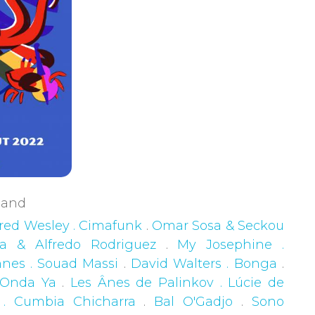
rgand
red Wesley . Cimafunk
.
Omar Sosa & Seckou
na & Alfredo Rodriguez
.
My Josephine .
nes . Souad Massi
.
David Walters . Bonga
.
 Onda Ya
.
Les Ânes de Palinkov . Lúcie de
. Cumbia Chicharra
.
Bal O'Gadjo
.
Sono