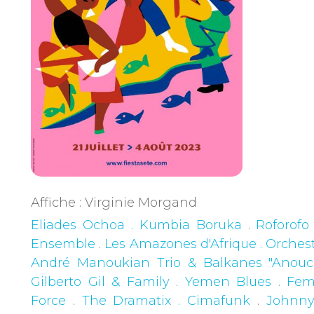
Affiche : Virginie Morgand
Eliades Ochoa . Kumbia Boruka
.
Roforofo
Ensemble
.
Les Amazones d'Afrique . Orches
André Manoukian Trio & Balkanes "Anouc
Gilberto Gil & Family
.
Yemen Blues . Femi
Force
.
The Dramatix . Cimafunk
.
Johnn