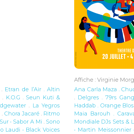
Affiche : Virginie Mo
.
Etran de l’Aïr . Altin
Ana Carla Maza . Chuc
a
.
K.O.G . Seun Kuti &
.
Delgres . 79rs Gan
idgewater
.
La Yegros
Haddab . Orange Bl
o
.
Chora Jacaré
.
Ritmo
Maia Barouh . Cara
Sur • Sabor A Mi
.
Sono
Mondiale DJs Sets & L
o Laudi • Black Voices
• Martin Meissonnier 