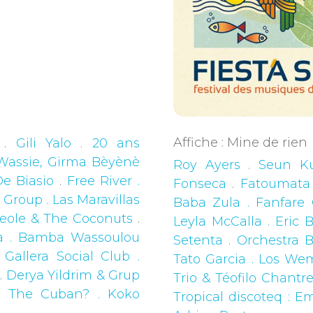
Affiche : Mine de rien
.
Gili Yalo . 20 ans
Wassie, Girma Bèyènè
Roy Ayers . Seun K
e Biasio
.
Free River .
Fonseca
.
Fatoumata
Group . Las Maravillas
Baba Zula . Fanfare C
reole & The Coconuts
.
Leyla McCalla . Eric
a . Bamba Wassoulou
Setenta . Orchestra 
Gallera Social Club .
Tato Garcia . Los Wem
.
Derya Yildrim & Grup
Trio & Téofilo Chantr
s The Cuban? . Koko
Tropical discoteq : E