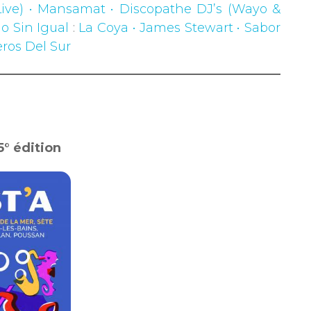
(Live) • Mansamat • Discopathe DJ’s (Wayo &
o Sin Igual
:
La Coya • James Stewart • Sabor
ros Del Sur
5° édition