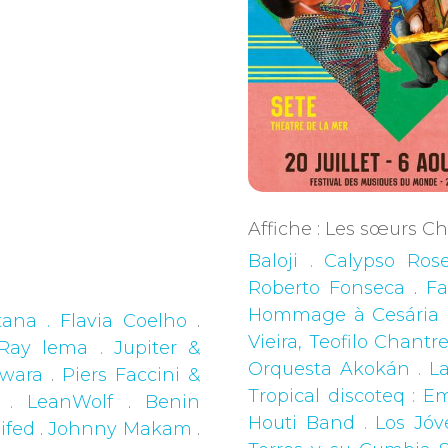
Affiche : Les sœurs 
Baloji . Calypso Ros
Roberto Fonseca
.
Fa
Hommage à Cesária Ev
ana . Flavia Coelho
.
Vieira, Teofilo Chantr
Ray lema . Jupiter &
Orquesta Akokán . L
wara
.
Piers Faccini &
Tropical discoteq : 
 . LeanWolf
.
Benin
Houti Band . Los Jóv
ifed
.
Johnny Makam
.