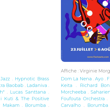
Affiche : Virginie Mo
 Jazz . Hypnotic Brass
Dom La Nena . Ayo
.
F
tra Baobab
.
Ladaniva .
Keita . Richard Bo
h"
.
Lucas Santtana .
Morcheeba
.
Saharien
 Kuti & The Positive
Foufouta Orchestra .
y Makam . Borumba
.
Carvalho
.
Borumba 