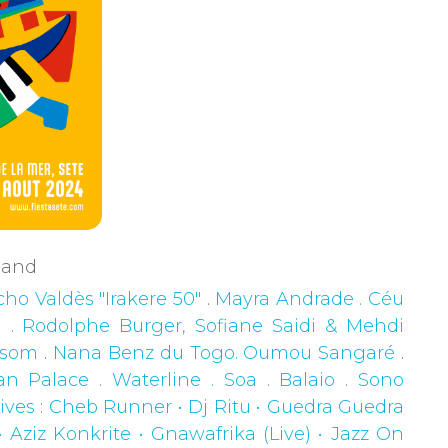
rgand
ho Valdès "Irakere 50"
.
Mayra Andrade . Céu
g
.
Rodolphe Burger, Sofiane Saidi & Mehdi
ossom
.
Nana Benz du Togo. Oumou Sangaré
.
van Palace
.
Waterline . Soa
.
Balaio
.
Sono
ives
:
Cheb Runner • Dj Ritu • Guedra Guedra
• Aziz Konkrite • Gnawafrika (Live) • Jazz On