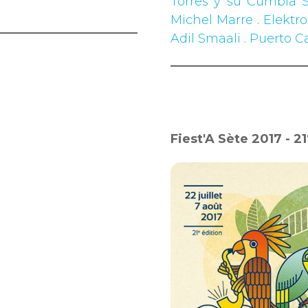
Torres y su Cumbia 
Michel Marre
.
Elektr
Adil Smaali . Puerto C
Fiest'A Sète 2017 - 21