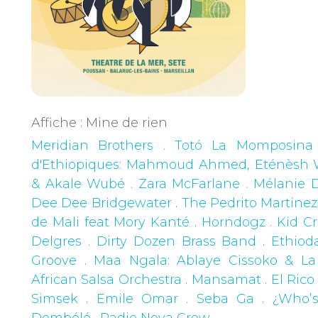
Affiche : Mine de rien
Meridian Brothers . Totó La Momposina
d'Ethiopiques: Mahmoud Ahmed, Eténèsh 
& Akale Wubé
.
Zara McFarlane . Mélanie D
Dee Dee Bridgewater
.
The Pedrito Martinez 
de Mali feat Mory Kanté
.
Horndogz . Kid C
Delgres . Dirty Dozen Brass Band
.
Ethiod
Groove
.
Maa Ngala: Ablaye Cissoko & La 
African Salsa Orchestra
.
Mansamat . El Rico
Simsek
.
Emile Omar . Seba Ga
.
¿Who’
Dembélé
.
Radio Nova Crew