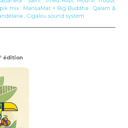
Sabanera
.
Salhi : Imed Alibi, Mounir Troudi,
opik mix : MansaMat + Big Buddha
.
Qalam &
andelaria
.
Cigalou sound system
° édition