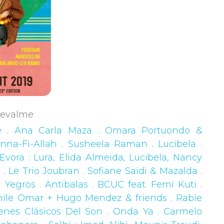
Chevalme
e
.
Ana Carla Maza . Omara Portuondo &
nna-Fi-Allah . Susheela Raman
.
Lucibela .
ora : Lura, Elida Almeida, Lucibela, Nancy
e
.
Le Trio Joubran . Sofiane Saidi & Mazalda
.
a Yegros
.
Antibalas . BCUC feat. Femi Kuti
.
Emile Omar + Hugo Mendez & friends
.
Rabie
enes Clásicos Del Son
.
Onda Ya . Carmelo