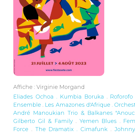
Affiche : Virginie Morgand
Eliades Ochoa . Kumbia Boruka
.
Roforofo
Ensemble
.
Les Amazones d'Afrique . Orches
André Manoukian Trio & Balkanes "Anouc
Gilberto Gil & Family
.
Yemen Blues . Femi
Force
.
The Dramatix . Cimafunk
.
Johnn