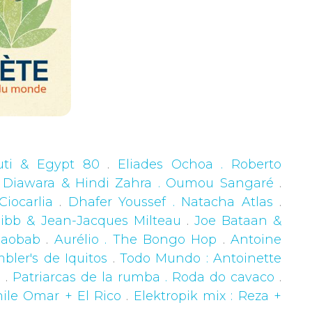
uti & Egypt 80
.
Eliades Ochoa . Roberto
 Diawara & Hindi Zahra . Oumou Sangaré
.
iocarlia
.
Dhafer Youssef . Natacha Atlas
.
 Bibb & Jean-Jacques Milteau
.
Joe Bataan &
Baobab
.
Aurélio . The Bongo Hop
.
Antoine
bler's de Iquitos
.
Todo Mundo : Antoinette
e
.
Patriarcas de la rumba . Roda do cavaco
.
mile Omar + El Rico
.
Elektropik mix : Reza +