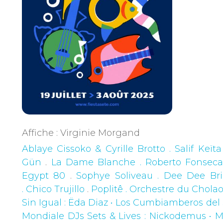
Affiche : Virginie Morgand
Ablaye Cissoko & Cyrille Brotto . Salif Keïta
Gün
.
La Dame Blanche . Roberto Fonsec
Egypt 80
.
Sophye Soliveau . Dee Dee Br
. Chico Trujillo
.
Poplitê . Orchestre du Chola
Sin Igual
: Ëda Diaz • Los Cumbiamberos del 
Mondiale DJs Sets & Lives
: Nickodemus • M