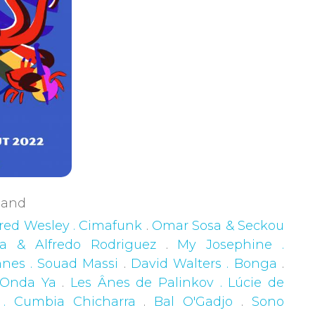
rgand
red Wesley . Cimafunk
.
Omar Sosa & Seckou
na & Alfredo Rodriguez
.
My Josephine .
nes . Souad Massi
.
David Walters . Bonga
.
 Onda Ya
.
Les Ânes de Palinkov . Lúcie de
. Cumbia Chicharra
.
Bal O'Gadjo
.
Sono